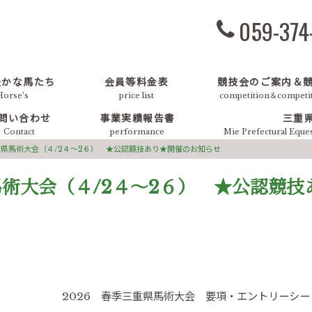
059-374
豊かな馬たち
会員等料金表
競技会のご案内＆
Horse’s
price list
competition＆competit
問い合わせ
事業実績報告書
三重
Contact
performance
Mie Prefectural Eque
重県馬術大会（４/2４～2６） ★公認競技あり★開催のお知らせ
馬術大会（４/2４～2６） ★公認競
術大会 要項・エントリーシートは