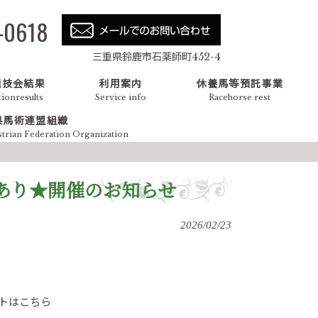
-0618
三重県鈴鹿市石薬師町452-4
競技会結果
利用案内
休養馬等預託事業
ionresults
Service info
Racehorse rest
県馬術連盟組織
strian Federation Organization
技あり★開催のお知らせ
2026/02/23
こちら