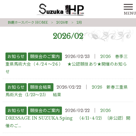
MEN
鈴鹿ホースパーク HOME
>
2026年
>
2月
2026/02
│
お知らせ
競技会のご案内
2026/02/23
2026 春季三
重県馬術大会（４/2４～2６） ★公認競技あり★開催のお知ら
せ
│
お知らせ
競技会結果
2026/02/22
2026 新春三重県
馬術大会（1/23～25） 結果
│
お知らせ
競技会のご案内
2026/02/22
2026
DRESSAGE IN SUZUKA Sping （4/11~4/12）｛非公認｝開
催のご...